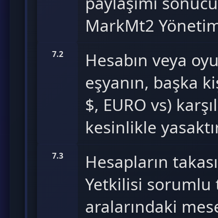
paylaşımı sonucu
MarkMt2 Yönetimi
7.2
Hesabın veya oyu
eşyanın, başka ki
$, EURO vs) karşı
kesinlikle yasaktır
7.3
Hesapların takas
Yetkilisi sorumlu
aralarındaki mes