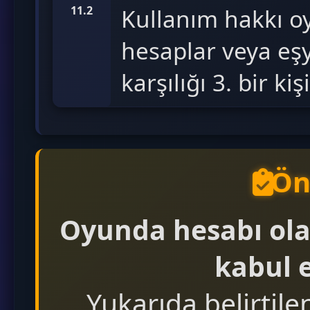
11.2
Kullanım hakkı 
hesaplar veya eş
karşılığı 3. bir ki
Ön
Oyunda hesabı ola
kabul e
Yukarıda belirtile