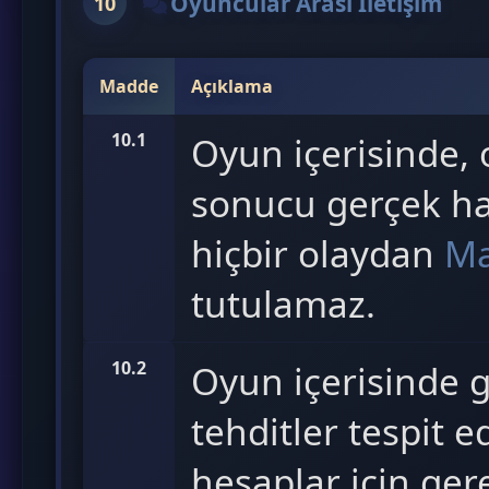
Oyuncular Arası İletişim
10
Madde
Açıklama
10.1
Oyun içerisinde, o
sonucu gerçek ha
hiçbir olaydan
Ma
tutulamaz.
10.2
Oyun içerisinde 
tehditler tespit e
hesaplar için gere