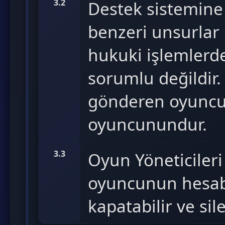
3.2
Destek sistemine
benzeri unsurlar 
hukuki işlemlerd
sorumlu değildir.
gönderen oyuncu 
oyuncunundur.
3.3
Oyun Yöneticiler
oyuncunun hesabı
kapatabilir ve sileb