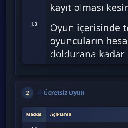
kayıt olması kesin
1.3
Oyun içerisinde te
oyuncuların hesapl
doldurana kadar k
Ücretsiz Oyun
2
Madde
Açıklama