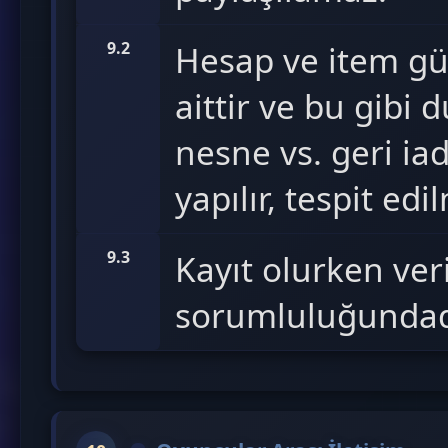
9.2
Hesap ve item gü
aittir ve bu gibi
nesne vs. geri iad
yapılır, tespit e
9.3
Kayıt olurken ver
sorumluluğundad