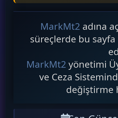
MarkMt2
adına aç
süreçlerde bu sayfa b
ed
MarkMt2
yönetimi Üy
ve Ceza Sistemind
değiştirme h