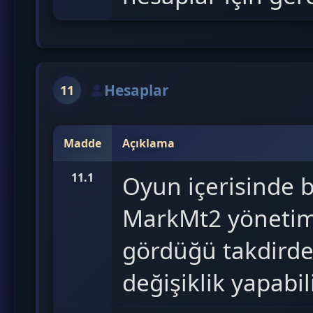
Hesaplar
11
Madde
Açıklama
11.1
Oyun içerisinde 
MarkMt2 yönetimin
gördüğü takdirde 
değişiklik yapabili