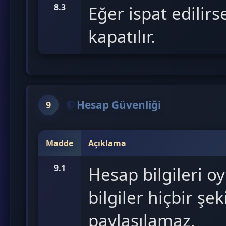
8.3
Eğer ispat edilir
kapatılır.
Hesap Güvenliği
9
Madde
Açıklama
9.1
Hesap bilgileri 
bilgiler hiçbir şe
paylaşılamaz.