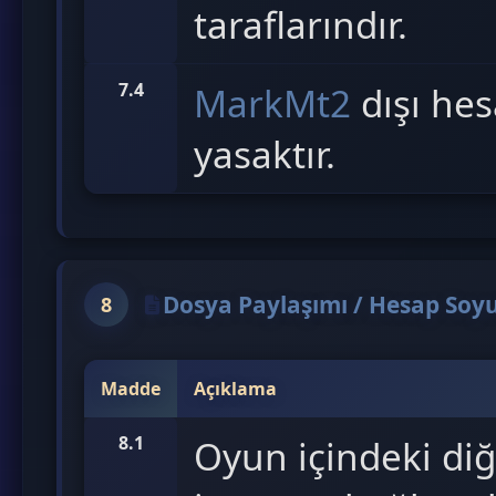
taraflarındır.
7.4
MarkMt2
dışı hes
yasaktır.
Dosya Paylaşımı / Hesap Soyu
8
Madde
Açıklama
8.1
Oyun içindeki diğ