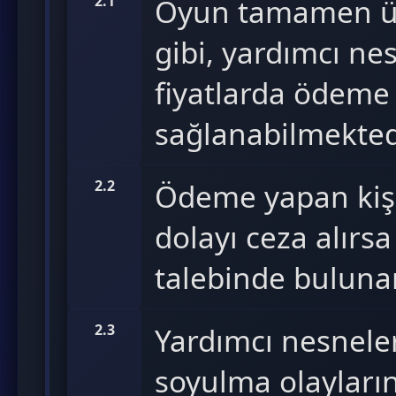
2.1
Oyun tamamen ücr
gibi, yardımcı nes
fiyatlarda ödeme
sağlanabilmekted
2.2
Ödeme yapan kişi
dolayı ceza alırsa
talebinde bulun
2.3
Yardımcı nesneler
soyulma olayların