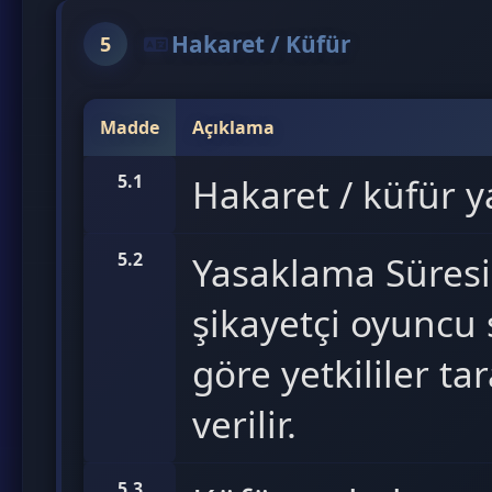
Hakaret / Küfür
5
Madde
Açıklama
5.1
Hakaret / küfür ya
5.2
Yasaklama Süresi 
şikayetçi oyuncu 
göre yetkililer t
verilir.
5.3