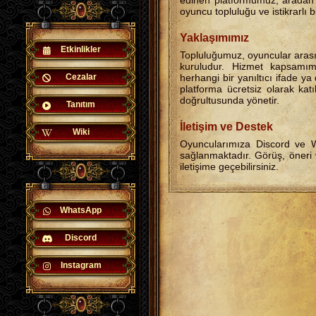
edinen platformumuz, aradan 
oyuncu topluluğu ve istikrarlı b
Yaklaşımımız
Etkinlikler
Topluluğumuz, oyuncular arasın
kuruludur. Hizmet kapsamım
Cezalar
herhangi bir yanıltıcı ifade ya
platforma ücretsiz olarak katıl
doğrultusunda yönetir.
Tanıtım
İletişim ve Destek
Wiki
Oyuncularımıza Discord ve W
sağlanmaktadır. Görüş, öneri 
iletişime geçebilirsiniz.
WhatsApp
Discord
Instagram