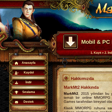
Mobil & PC 
1. Kayıt » 2. İ
Anasayfa
Kaydol
Hakkımızda
İndir
MarkMt2 Hakkında
Sıralama
MarkMt2
, 2015 yılından bu 
temalı bir online MMORPG t
Games tarafından bireysel ola
Destek
Klasik MMORPG ruhuna sad