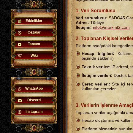
1. Veri Sorumlusu
Veri sorumlusu:
SADO45 Ga
Etkinlikler
Adres:
Türkiye
İletişim:
info@markmt2.com
Cezalar
2. Toplanan Kişisel Verile
Tanıtım
Platform aşağıdaki kategorilerde
Hesap bilgileri:
Kullanıcı
Wiki
biçimde saklanır)
Teknik veriler:
IP adresi, ta
İletişim verileri:
Destek tale
Çerez verileri:
Site içi te
WhatsApp
kullanılan çerezler
Discord
3. Verilerin İşlenme Amaçl
Instagram
Toplanan veriler aşağıdaki amaç
Hesap oluşturma ve kullanı
Platform hizmetinin sunulm