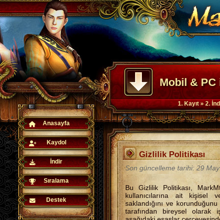
Mobil & PC 
1. Kayıt » 2. İ
Anasayfa
Kaydol
Gizlilik Politikası
İndir
Son güncelleme tarihi: 29 May
Sıralama
Bu Gizlilik Politikası, Mark
kullanıcılarına ait kişisel ve
Destek
saklandığını ve korunduğunu
tarafından bireysel olarak i
aşağıdaki esaslar çerçevesind