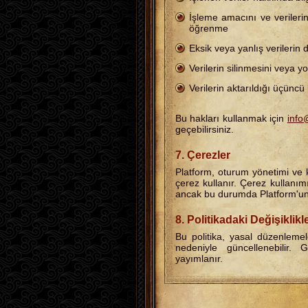
İşleme amacını ve verileri
öğrenme
Eksik veya yanlış verilerin 
Verilerin silinmesini veya y
Verilerin aktarıldığı üçüncü 
Bu hakları kullanmak için
inf
geçebilirsiniz.
7. Çerezler
Platform, oturum yönetimi ve k
çerez kullanır. Çerez kullanımın
ancak bu durumda Platform'un ba
8. Politikadaki Değişiklikl
Bu politika, yasal düzenleme
nedeniyle güncellenebili
yayımlanır.