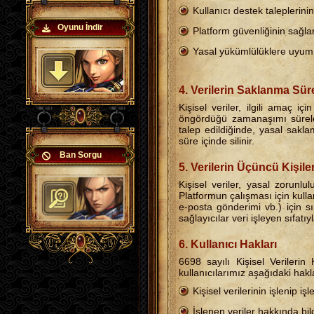
Kullanıcı destek taleplerini
Oyunu İndir
Platform güvenliğinin sağlanm
Yasal yükümlülüklere uyum
4. Verilerin Saklanma Sür
Kişisel veriler, ilgili amaç 
öngördüğü zamanaşımı süreler
talep edildiğinde, yasal sak
süre içinde silinir.
Ban Sorgu
5. Verilerin Üçüncü Kişile
Kişisel veriler, yasal zorunlu
Platformun çalışması için kulla
e-posta gönderimi vb.) için sı
sağlayıcılar veri işleyen sıfatı
6. Kullanıcı Hakları
6698 sayılı Kişisel Veriler
kullanıcılarımız aşağıdaki hakla
Kişisel verilerinin işlenip 
İşlenen veriler hakkında bil